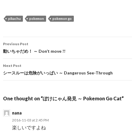
pikachu
pokemon
pokemon go
Previous Post
Post
動いちゃだめ！ ～ Don’t move !!
navigation
Next Post
シースルーは危険がいっぱい ～ Dangerous See-Through
One thought on “ぽけにゃん発見 ～ Pokemon Go Cat”
nana
2016-11-03 at 2:45 PM
楽しいですよね