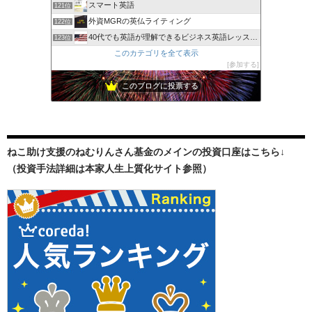
スマート英語
121位
外資MGRの英仏ライティング
122位
40代でも英語が理解できるビジネス英語レッスン 教材編
123位
このカテゴリを全て表示
参加する
このブログに投票する
ねこ助け支援のねむりんさん基金のメインの投資口座はこちら↓
（投資手法詳細は本家人生上質化サイト参照）