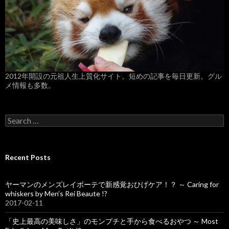
2012年開設の元祖人生上質化サイト。短めの記事を毎日更新。グル
メ情報も多数。
S
e
a
r
c
Recent Posts
h
f
o
ヤーマンのメンズレイボーテで新感覚おひげケア！？ ～ Caring for
r
whiskers by Men’s Rei Beaute !?
:
2017-02-11
「史上最高の美味しさ」のモンプチと手から食べるおやつ ～ Most