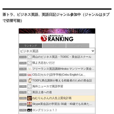
茶トラ、ビジネス英語、英語日記ジャンル参加中（ジャンルはタブ
で切替可能）
ランキング
ポイント
ブロ画
岡山のビジネス英語・TOEIC・英会話スクール
111位
猫よ大志をいだけ
112位
フリーランス英語講師Hiroko マンツーマン英会話
113位
CELC(セルク)語学学校(Cebu English La…
114位
TOEFL満点講師が教える初級者のための英会話
115位
海外ニュースで英語学習
116位
英語上達への道
117位
ねむりんさんの人生上質化計画
118位
Skype英会話の学習法-30歳・40歳でも出来た英会話!!
119位
ロングリッシュ！！
120位