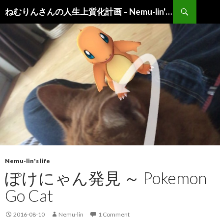
Search
ねむりんさんの人生上質化計画 – Nemu-lin's "Life of Choice"
Skip
to
content
Nemu-lin's life
ぽけにゃん発見 ～ Pokemon
Go Cat
2016-08-10
Nemu-lin
1 Comment