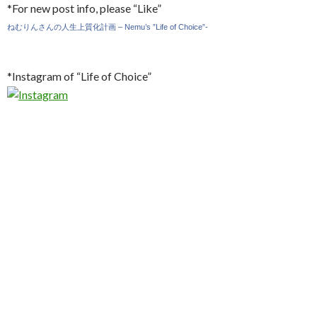
*For new post info, please “Like”
ねむりんさんの人生上質化計画 – Nemu’s ”Life of Choice”-
*Instagram of “Life of Choice”