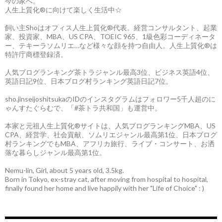
今の家へ。
人生上質化®に向けて楽しく生活中☆
飼い主Shoはオフィス人生上質化®代表。経営コンサルタント、起業
家、投資家、MBA、US CPA、TOEIC 965、1級色彩コーディネータ
ー、テキーラソムリエ…など様々な顔を持つ自由人。人生上質化®は
特許庁商標登録済。
人気ブログランキング茶トラジャンル最高3位、ビジネス英語4位、
英語日記9位、日本ブログ村ランキング英語日記7位。
sho.jinseijoshitsukaのIDのインスタグラムはフォロワー5千人超のに
ゃんすたぐらむで、「#茶トラ共和国」も運営中。
本家と元祖人生上質化®サイトは、人気ブログランキングMBA、US
CPA、経営学、社会貢献、ソムリエジャンル最高第1位、日本ブログ
村ランキングでもMBA、アフリカ旅行、ライブ・コンサート、お洒
落な暮らしジャンル最高第1位。
Nemu-lin, Girl, about 5 years old, 3.5kg.
Born in Tokyo, ex-stray cat, after moving from hospital to hospital,
finally found her home and live happily with her "Life of Choice" : )