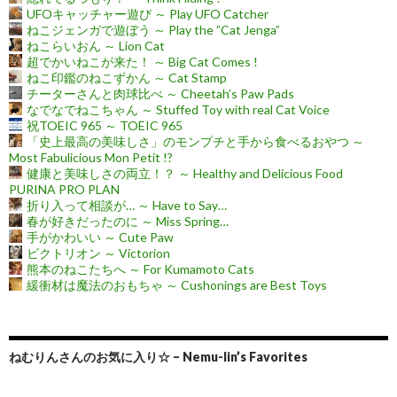
UFOキャッチャー遊び ～ Play UFO Catcher
ねこジェンガで遊ぼう ～ Play the ”Cat Jenga”
ねこらいおん ～ Lion Cat
超でかいねこが来た！ ～ Big Cat Comes !
ねこ印鑑のねこずかん ～ Cat Stamp
チーターさんと肉球比べ ～ Cheetah’s Paw Pads
なでなでねこちゃん ～ Stuffed Toy with real Cat Voice
祝TOEIC 965 ～ TOEIC 965
「史上最高の美味しさ」のモンプチと手から食べるおやつ ～
Most Fabulicious Mon Petit !?
健康と美味しさの両立！？ ～ Healthy and Delicious Food
PURINA PRO PLAN
折り入って相談が… ～ Have to Say…
春が好きだったのに ～ Miss Spring…
手がかわいい ～ Cute Paw
ビクトリオン ～ Victorion
熊本のねこたちへ ～ For Kumamoto Cats
緩衝材は魔法のおもちゃ ～ Cushonings are Best Toys
ねむりんさんのお気に入り☆ – Nemu-lin’s Favorites