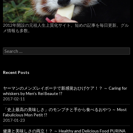
2012年開設の元祖人生上質化サイト。短めの記事を毎日更新。グル
メ情報も多数。
S
e
a
r
c
Recent Posts
h
f
o
ヤーマンのメンズレイボーテで新感覚おひげケア！？ ～ Caring for
r
whiskers by Men’s Rei Beaute !?
:
2017-02-11
「史上最高の美味しさ」のモンプチと手から食べるおやつ ～ Most
Fabulicious Mon Petit !?
2017-01-23
健康と美味しさの両立！？ ～ Healthy and Delicious Food PURINA