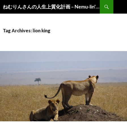
Search
ねむりんさんの人生上質化計画 – Nemu-lin's "Life of Choice"
Skip
to
content
Tag Archives: lion king