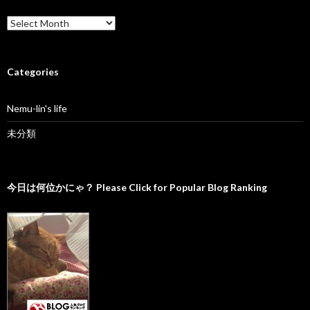
A
r
c
h
i
Categories
v
e
Nemu-lin's life
s
未分類
今日は何位かにゃ？ Please Click for Popular Blog Ranking