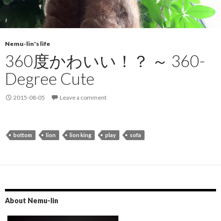
Nemu-lin's life
360度かわいい！？ ～ 360-
Degree Cute
2015-08-05
Leave a comment
bottom
lion
lion king
play
sofa
About Nemu-lin