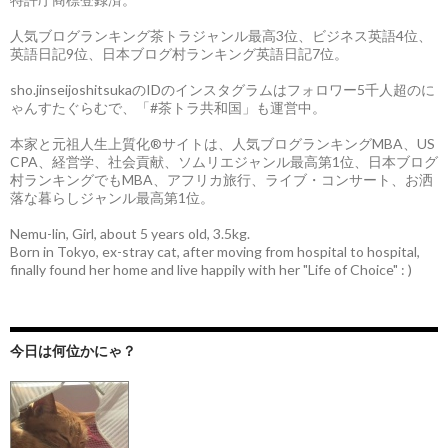
人気ブログランキング茶トラジャンル最高3位、ビジネス英語4位、
英語日記9位、日本ブログ村ランキング英語日記7位。
sho.jinseijoshitsukaのIDのインスタグラムはフォロワー5千人超のに
ゃんすたぐらむで、「#茶トラ共和国」も運営中。
本家と元祖人生上質化®サイトは、人気ブログランキングMBA、US
CPA、経営学、社会貢献、ソムリエジャンル最高第1位、日本ブログ
村ランキングでもMBA、アフリカ旅行、ライブ・コンサート、お洒
落な暮らしジャンル最高第1位。
Nemu-lin, Girl, about 5 years old, 3.5kg.
Born in Tokyo, ex-stray cat, after moving from hospital to hospital,
finally found her home and live happily with her "Life of Choice" : )
今日は何位かにゃ？