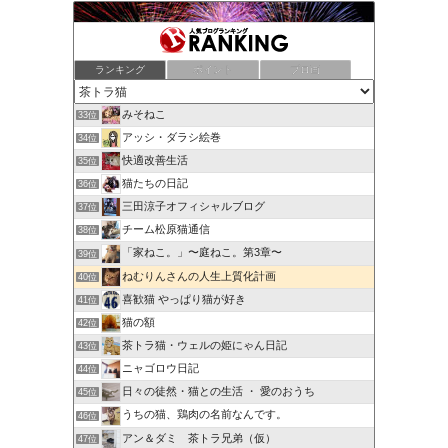
ランキング
ポイント
ブロ画
みそねこ
33位
アッシ・ダラシ絵巻
34位
快適改善生活
35位
猫たちの日記
36位
三田涼子オフィシャルブログ
37位
チーム松原猫通信
38位
「家ねこ。」〜庭ねこ。第3章〜
39位
ねむりんさんの人生上質化計画
40位
喜歓猫 やっぱり猫が好き
41位
猫の額
42位
茶トラ猫・ウェルの姫にゃん日記
43位
ニャゴロウ日記
44位
日々の徒然・猫との生活 ・ 愛のおうち
45位
うちの猫、鶏肉の名前なんです。
46位
アン＆ダミ 茶トラ兄弟（仮）
47位