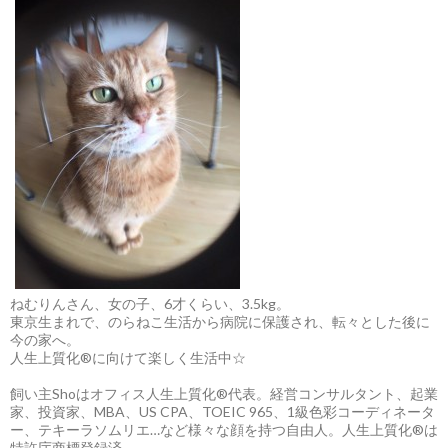
ねむりんさん、女の子、6才くらい、3.5kg。
東京生まれで、のらねこ生活から病院に保護され、転々とした後に
今の家へ。
人生上質化®に向けて楽しく生活中☆
飼い主Shoはオフィス人生上質化®代表。経営コンサルタント、起業
家、投資家、MBA、US CPA、TOEIC 965、1級色彩コーディネータ
ー、テキーラソムリエ…など様々な顔を持つ自由人。人生上質化®は
特許庁商標登録済。