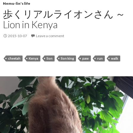
Nemu-lin's life
歩くリアルライオンさん ～
Lion in Kenya
2015-10-07
Leave a comment
cheetah
Kenya
lion
lion king
paw
run
walk