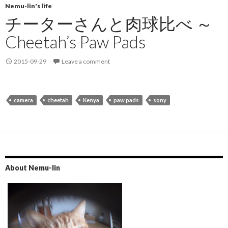
Nemu-lin's life
チーターさんと肉球比べ ～
Cheetah’s Paw Pads
2015-09-29
Leave a comment
camera
cheetah
Kenya
paw pads
sony
About Nemu-lin