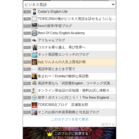
Cedar's English Life
78位
TOEIC250の俺がビジネス英語を話せるようになるため..
79位
Kenの留学/学習ブログ
80位
Best Of Cebu English Academy
81位
アリちゃんブログ
82位
コロナを乗り越え、再び世界へ
83位
ネット英語塾エンリッチのブログ
84位
ねむりんさんの人生上質化計画
85位
英語学習ときどき子育て
86位
集まれ〜！Estellaの愉快な英語塾
87位
英語学習なら「武田塾English」コーチング式英語スクール
88位
オンライン英会話の豆知識・無料お試し体験オンライン英会話
89位
留学！ボストンに行こう！！The New England …
90位
TOEIC800点ブログ 百瀬龍太郎
91位
そこのお前の外資系勤務と与太話ブログ
92位
このカテゴリを全て表示
参加する
このブログに投票する