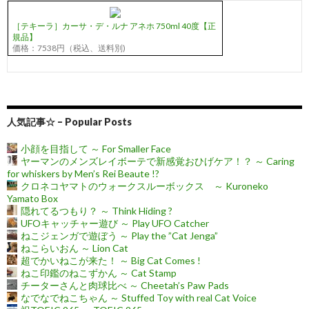
［テキーラ］カーサ・デ・ルナ アネホ 750ml 40度【正
規品】
価格：7538円（税込、送料別)
人気記事☆ – Popular Posts
小顔を目指して ～ For Smaller Face
ヤーマンのメンズレイボーテで新感覚おひげケア！？ ～ Caring
for whiskers by Men’s Rei Beaute !?
クロネコヤマトのウォークスルーボックス ～ Kuroneko
Yamato Box
隠れてるつもり？ ～ Think Hiding ?
UFOキャッチャー遊び ～ Play UFO Catcher
ねこジェンガで遊ぼう ～ Play the ”Cat Jenga”
ねこらいおん ～ Lion Cat
超でかいねこが来た！ ～ Big Cat Comes !
ねこ印鑑のねこずかん ～ Cat Stamp
チーターさんと肉球比べ ～ Cheetah’s Paw Pads
なでなでねこちゃん ～ Stuffed Toy with real Cat Voice