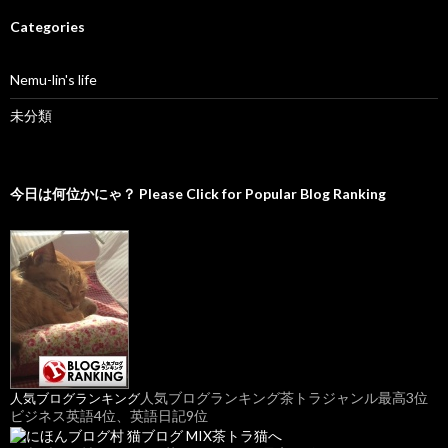
h
i
Categories
v
e
Nemu-lin's life
s
未分類
今日は何位かにゃ？ Please Click for Popular Blog Ranking
人気ブログランキング茶トラジャンル最高3位
人気ブログランキング
ビジネス英語4位、英語日記9位