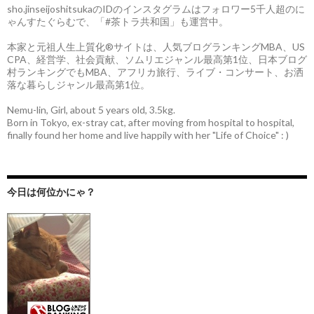
sho.jinseijoshitsukaのIDのインスタグラムはフォロワー5千人超のに
ゃんすたぐらむで、「#茶トラ共和国」も運営中。
本家と元祖人生上質化®サイトは、人気ブログランキングMBA、US
CPA、経営学、社会貢献、ソムリエジャンル最高第1位、日本ブログ
村ランキングでもMBA、アフリカ旅行、ライブ・コンサート、お洒
落な暮らしジャンル最高第1位。
Nemu-lin, Girl, about 5 years old, 3.5kg.
Born in Tokyo, ex-stray cat, after moving from hospital to hospital,
finally found her home and live happily with her "Life of Choice" : )
今日は何位かにゃ？