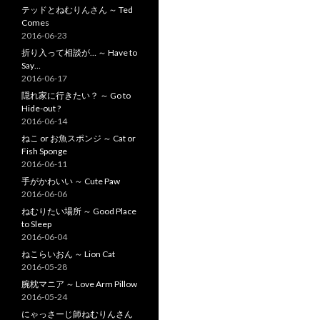
テッドとねむりんさん ～ Ted
Comes
2016-06-23
折り入って相談が… ～ Have to
Say…
2016-06-17
隠れ家に行きたい？ ～ Go to
Hide-out ?
2016-06-14
ねこ or お魚スポンジ ～ Cat or
Fish Sponge
2016-06-11
手がかわいい ～ Cute Paw
2016-06-06
ねむりたい場所 ～ Good Place
to Sleep
2016-06-04
ねこらいおん ～ Lion Cat
2016-05-28
腕枕マニア ～ Love Arm Pillow
2016-05-24
にゃっさーじ師ねむりんさん