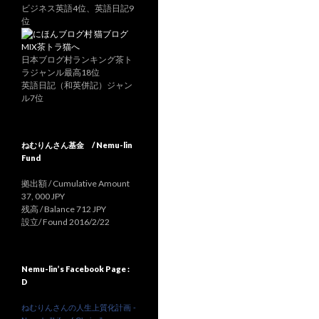
ビジネス英語4位、英語日記9
位
日本ブログ村ランキング茶ト
ラジャンル最高18位
英語日記（和英併記）ジャン
ル7位
ねむりんさん基金 / Nemu-lin
Fund
拠出額 / Cumulative Amount
37, 000 JPY
残高 / Balance 712 JPY
設立/ Found 2016/2/22
Nemu-lin’s Facebook Page :
D
ねむりんさんの人生上質化計画 -