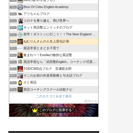
78位
Best Of Cebu English Academy
79位
アリちゃんブログ
80位
コロナを乗り越え、再び世界へ
81位
ネット英語塾エンリッチのブログ
82位
留学！ボストンに行こう！！The New England …
83位
ねむりんさんの人生上質化計画
84位
英語学習ときどき子育て
85位
集まれ〜！Estellaの愉快な英語塾
86位
英語学習なら「武田塾English」コーチング式英語スクール
87位
TOEIC800点ブログ 百瀬龍太郎
88位
そこのお前の外資系勤務と与太話ブログ
89位
さと英語
90位
英語コーチングスクール比較ナビ
91位
このカテゴリを全て表示
参加する
このブログに投票する