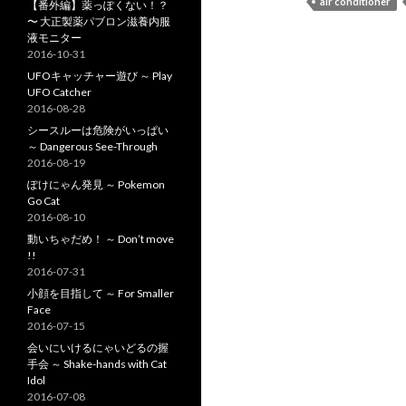
air conditioner
【番外編】薬っぽくない！？
〜 大正製薬パブロン滋養内服
液モニター
2016-10-31
UFOキャッチャー遊び ～ Play
UFO Catcher
2016-08-28
シースルーは危険がいっぱい
～ Dangerous See-Through
2016-08-19
ぽけにゃん発見 ～ Pokemon
Go Cat
2016-08-10
動いちゃだめ！ ～ Don’t move
!!
2016-07-31
小顔を目指して ～ For Smaller
Face
2016-07-15
会いにいけるにゃいどるの握
手会 ～ Shake-hands with Cat
Idol
2016-07-08