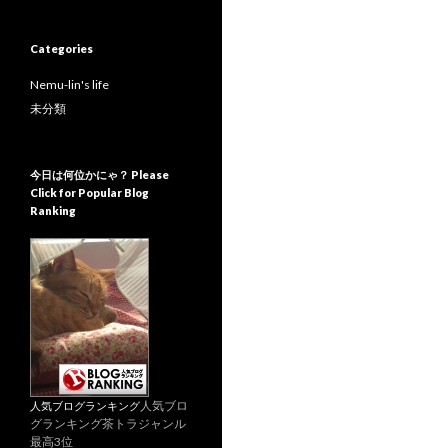
c
h
Categories
i
v
Nemu-lin's life
e
s
未分類
今日は何位かにゃ？ Please
Click for Popular Blog
Ranking
人気ブロ
人気ブログランキング
グランキング茶トラジャンル
最高3位