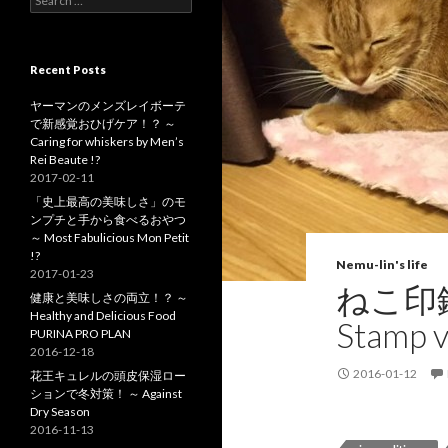
e
a
r
c
Recent Posts
h
f
ヤーマンのメンズレイボーテ
o
で新感覚おひげケア！？ ～
r
Caring for whiskers by Men’s
:
Rei Beaute !?
2017-02-11
「史上最高の美味しさ」のモ
ンプチと手から食べるおやつ
～ Most Fabulicious Mon Petit
!?
Nemu-lin's life
2017-01-23
ねこ印鑑
健康と美味しさの両立！？ ～
Healthy and Delicious Food
Stamp v
PURINA PRO PLAN
2016-12-18
2016-01-12
花王キュレルの頭皮保湿ロー
ションで冬対策！ ～ Against
Dry Season
2016-11-13