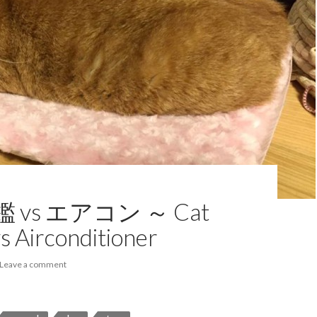
 vs エアコン ～ Cat
s Airconditioner
Leave a comment