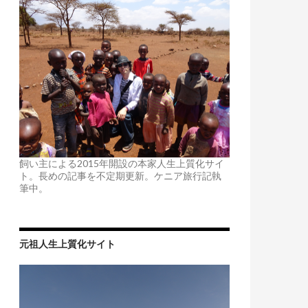
飼い主による2015年開設の本家人生上質化サイ
ト。長めの記事を不定期更新。ケニア旅行記執
筆中。
元祖人生上質化サイト