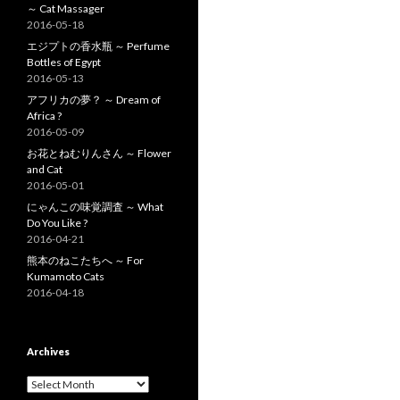
～ Cat Massager
2016-05-18
エジプトの香水瓶 ～ Perfume
Bottles of Egypt
2016-05-13
アフリカの夢？ ～ Dream of
Africa ?
2016-05-09
お花とねむりんさん ～ Flower
and Cat
2016-05-01
にゃんこの味覚調査 ～ What
Do You Like ?
2016-04-21
熊本のねこたちへ ～ For
Kumamoto Cats
2016-04-18
Archives
A
r