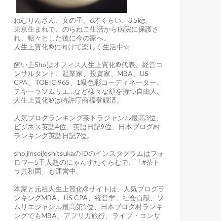
ねむりんさん、女の子、6才くらい、3.5kg。
東京生まれで、のらねこ生活から病院に保護さ
れ、転々とした後に今の家へ。
人生上質化®に向けて楽しく生活中☆
飼い主Shoはオフィス人生上質化®代表。経営コ
ンサルタント、起業家、投資家、MBA、US
CPA、TOEIC 965、1級色彩コーディネーター、
テキーラソムリエ…など様々な顔を持つ自由人。
人生上質化®は特許庁商標登録済。
人気ブログランキング茶トラジャンル最高3位、
ビジネス英語4位、英語日記9位、日本ブログ村
ランキング英語日記7位。
sho.jinseijoshitsukaのIDのインスタグラムはフォ
ロワー5千人超のにゃんすたぐらむで、「#茶ト
ラ共和国」も運営中。
本家と元祖人生上質化®サイトは、人気ブログラ
ンキングMBA、US CPA、経営学、社会貢献、ソ
ムリエジャンル最高第1位、日本ブログ村ランキ
ングでもMBA、アフリカ旅行、ライブ・コンサ