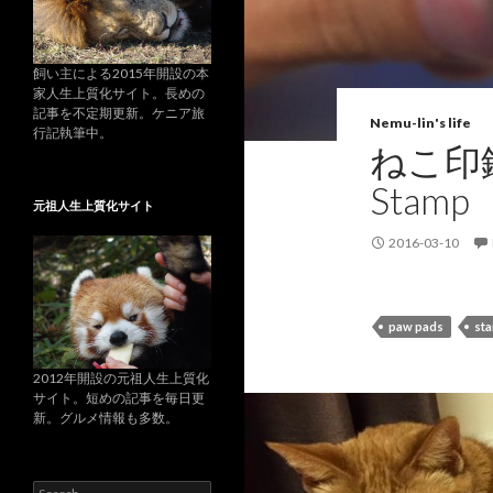
飼い主による2015年開設の本
家人生上質化サイト。長めの
記事を不定期更新。ケニア旅
Nemu-lin's life
行記執筆中。
ねこ印鑑
Stamp
元祖人生上質化サイト
2016-03-10
paw pads
st
2012年開設の元祖人生上質化
サイト。短めの記事を毎日更
新。グルメ情報も多数。
S