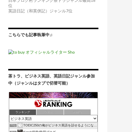
日本ブログ村ランキング茶トラジャンル最高18
位
英語日記（和英併記）ジャンル7位
こちらでも記事執筆中♫
茶トラ、ビジネス英語、英語日記ジャンル参加
中（ジャンルはタブで切替可能）
ランキング
ポイント
ブロ画
TOEIC250の俺がビジネス英語を話せるようになるため..
77位
Kenの留学/学習ブログ