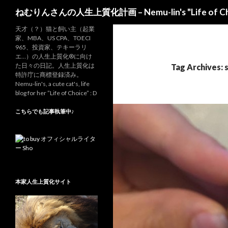
Search
ねむりんさんの人生上質化計画 – Nemu-lin's "Life of Ch
天才（？）猫と飼い主（起業
家、MBA、US CPA、TOECI
965、投資家、テキーラリ
エ…）の人生上質化®に向け
た日々の日記。人生上質化は
Tag Archives:
特許庁に商標登録済み。
Nemu-lin's, a cute cat's, life
blog for her ”Life of Choice” : D
こちらでも記事執筆中♪
本家人生上質化サイト