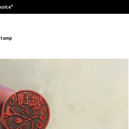
oice"
 stamp